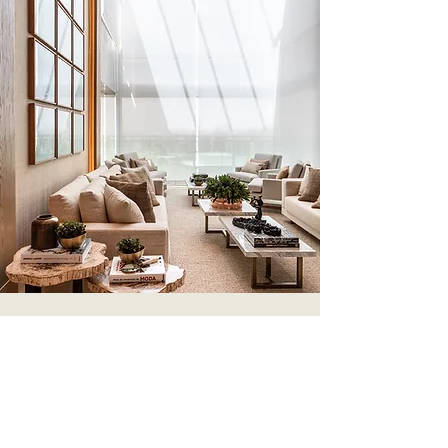
DECORAÇÃO
Curadoria de mobiliários
para cada
ambiente, resultando na
combinação refinada de cores e
texturas.